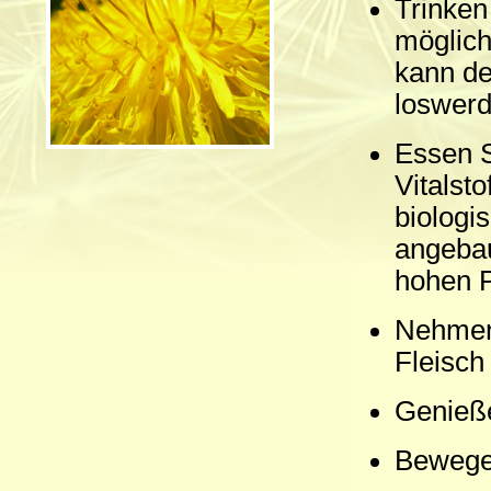
Trinken 
möglich
kann de
loswerd
Essen S
Vitalst
biologi
angebau
hohen P
Nehmen
Fleisch 
Genieße
Bewegen